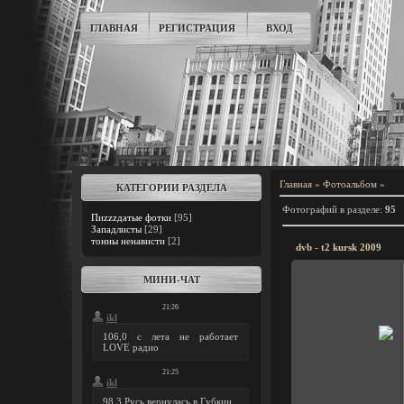
ГЛАВНАЯ
РЕГИСТРАЦИЯ
ВХОД
Главная
»
Фотоальбом
»
КАТЕГОРИИ РАЗДЕЛА
Фотографий в разделе
:
95
Пиzzzдатые фотки
[95]
Западлисты
[29]
тонны ненависти
[2]
dvb - t2 kursk 2009
МИНИ-ЧАТ
22.03.20
ikl