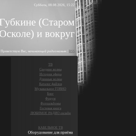
Суббота, 08.08.2026, 15:22
 Губкине (Старом
Осколе) и вокруг
Приветствую Вас
,
начинающий радиоманьяк
|
RSS
ТВ
Средние волны
История эфира
Длинные волны
Каталог файлов
Музыкальное ГОВНО
Блог
Форум
Фотоальбомы
Гостевая книга
ЛЮБИМОЕ РАДИО онлайн
КАБЕЛЬНОЕ ТВ
Оборудование для приёма