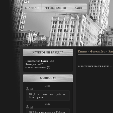
ГЛАВНАЯ
РЕГИСТРАЦИЯ
ВХОД
Главная
»
Фотоальбом
»
Зап
КАТЕГОРИИ РАЗДЕЛА
Пиzzzдатые фотки
[95]
Западлисты
[29]
они слушали шалав радио.....
тонны ненависти
[2]
МИНИ-ЧАТ