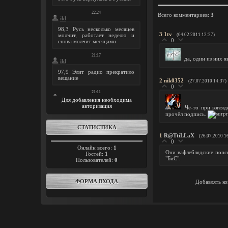
Всего комментариев
:
3
3
1tv
(04.02.2011 12:27)
0
да, один из них я
2
nik0352
(27.07.2010 14:37)
0
Для добавления необходима
авторизация
Чё-то при взгляд
прочёл подпись.
СТАТИСТИКА
1
R@TtiLLaX
(26.07.2010 1
0
Онлайн всего:
1
Они вафлеблядские попся
Гостей:
1
"БиС".
Пользователей:
0
ФОРМА ВХОДА
Добавлять ко