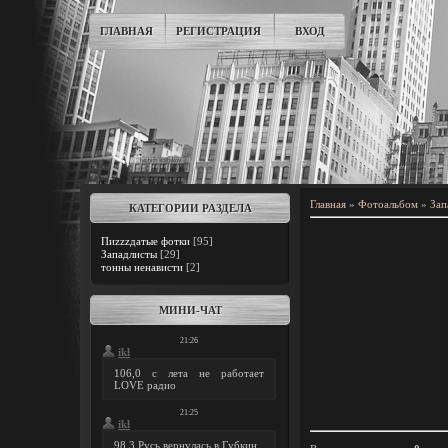
ГЛАВНАЯ
РЕГИСТРАЦИЯ
ВХОД
Главная
»
Фотоальбом
»
Зап
КАТЕГОРИИ РАЗДЕЛА
Пиzzzдатые фотки
[95]
Западлисты
[29]
тонны ненависти
[2]
МИНИ-ЧАТ