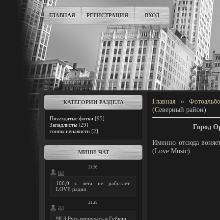
ГЛАВНАЯ
РЕГИСТРАЦИЯ
ВХОД
Главная
»
Фотоальб
КАТЕГОРИИ РАЗДЕЛА
(Северный район)
Пиzzzдатые фотки
[95]
Западлисты
[29]
Город О
тонны ненависти
[2]
Именно отсюда воняе
(Love Music).
МИНИ-ЧАТ