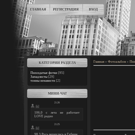
ГЛАВНАЯ
РЕГИСТРАЦИЯ
ВХОД
Главная
»
Фотоальбом
»
Пиz
КАТЕГОРИИ РАЗДЕЛА
Пиzzzдатые фотки
[95]
Западлисты
[29]
тонны ненависти
[2]
МИНИ-ЧАТ