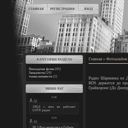
ГЛАВНАЯ
РЕГИСТРАЦИЯ
ВХОД
Главная
»
Фотоальбом
КАТЕГОРИИ РАЗДЕЛА
Пиzzzдатые фотки
[95]
Западлисты
[29]
тонны ненависти
[2]
Радио Шарманка из Дн
RDS держится до пра
Грайвороне (До Днепр
МИНИ-ЧАТ